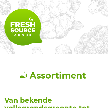
Fresh Source Group bv.
Assortiment
Van bekende
vollegrondsgroente tot